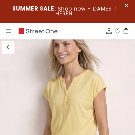
SUMMER SALE
: Shop now -
DAMES
|
HEREN