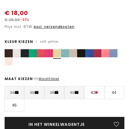
€
18,00
€
25,99
-31%
Prijs incl. BTW
excl. verzendkosten
KLEUR KIEZEN
|
soft yellow
MAAT KIEZEN
Maattabel
|
34
36
38
40
42
44
46
IN HET WINKELWAGENTJE