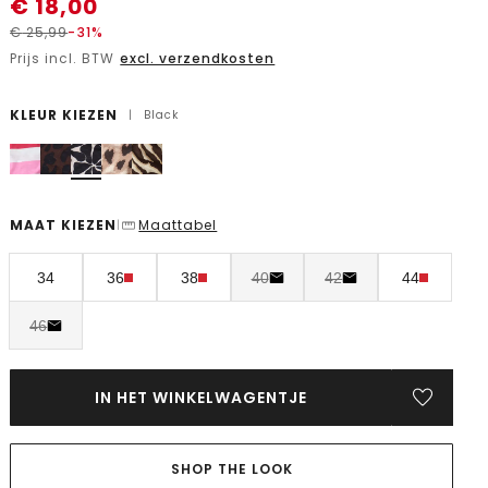
€
18,00
€
25,99
-31%
Prijs incl. BTW
excl. verzendkosten
KLEUR KIEZEN
|
Black
MAAT KIEZEN
Maattabel
|
34
36
38
40
42
44
46
IN HET WINKELWAGENTJE
SHOP THE LOOK