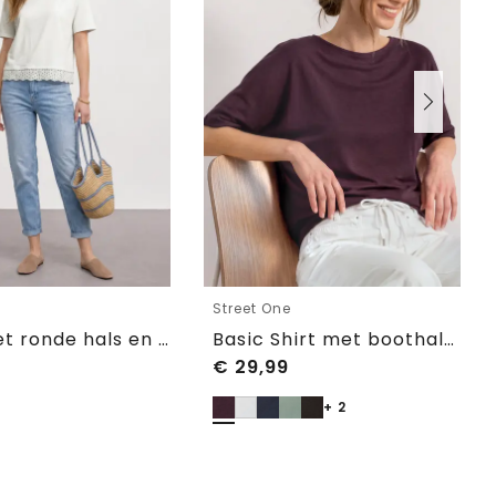
e
Street One
Shirt met ronde hals en kant
Basic Shirt met boothals en elastische zoom
€
29,99
+ 2