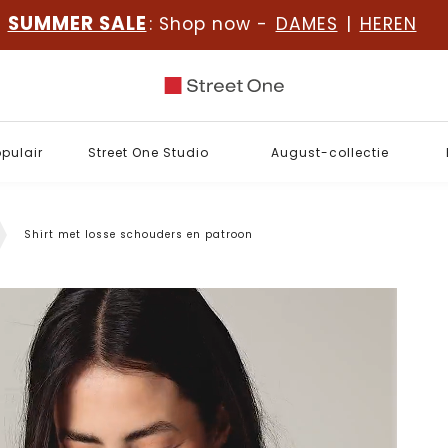
SUMMER SALE
: Shop now -
DAMES
|
HEREN
opulair
Street One Studio
August-collectie
Shirt met losse schouders en patroon