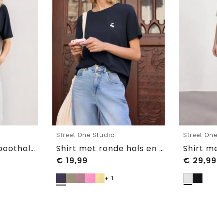
Street One Studio
Street On
Basic Shirt met boothals en elastische zoom
Shirt met ronde hals en geborduurd detail
€
19,99
€
29,99
+ 1