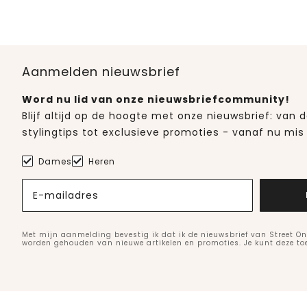
Aanmelden nieuwsbrief
Word nu lid van onze nieuwsbriefcommunity!
Blijf altijd op de hoogte met onze nieuwsbrief: van
stylingtips tot exclusieve promoties - vanaf nu mis 
Dames
Heren
E-mailadres
Met mijn aanmelding bevestig ik dat ik de nieuwsbrief van Street On
worden gehouden van nieuwe artikelen en promoties. Je kunt deze t