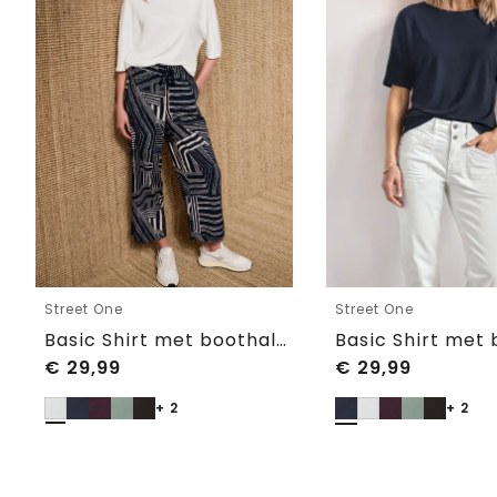
Street One
Street One
Basic Shirt met boothals en elastische zoom
€
29,99
€
29,99
+ 2
+ 2