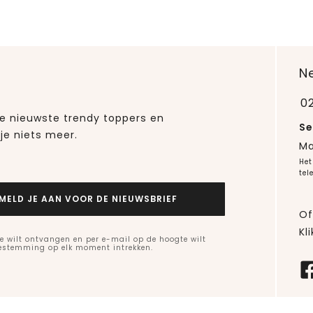
N
0
 de nieuwste trendy toppers en
Se
je niets meer.
Ma
Het
tel
MELD JE AAN VOOR DE NIEUWSBRIEF
Of
Kli
e wilt ontvangen en per e-mail op de hoogte wilt
oestemming op elk moment intrekken.