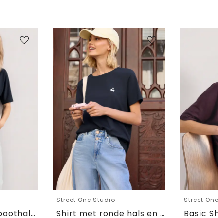
Street One Studio
Street On
Basic Shirt met boothals en elastische zoom
Shirt met ronde hals en geborduurd detail