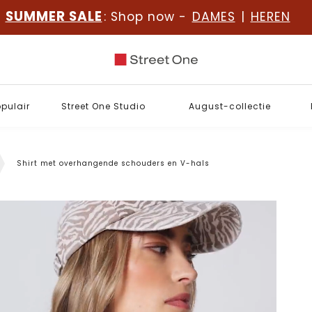
SUMMER SALE
: Shop now -
DAMES
|
HEREN
opulair
Street One Studio
August-collectie
Shirt met overhangende schouders en V-hals