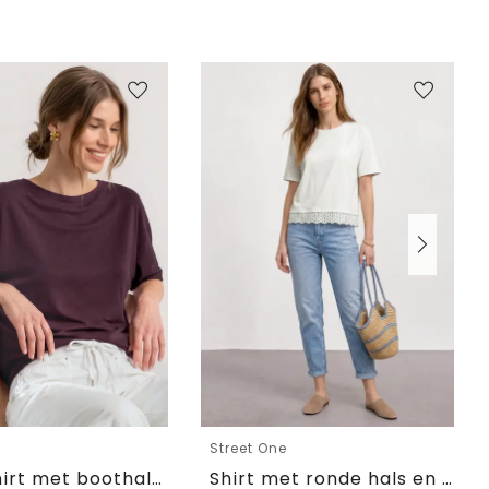
e
Street One
Basic Shirt met boothals en elastische zoom
Shirt met ronde hals en kant