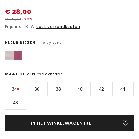
€
28,00
€
39,99
-30%
Prijs incl. BTW
excl. verzendkosten
KLEUR KIEZEN
|
clay sand
MAAT KIEZEN
Maattabel
|
34
36
38
40
42
44
46
IN HET WINKELWAGENTJE