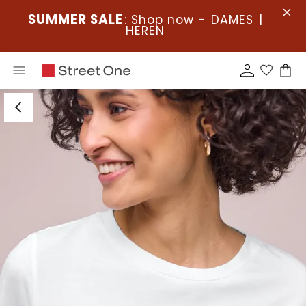
SUMMER SALE
: Shop now -
DAMES
|
HEREN