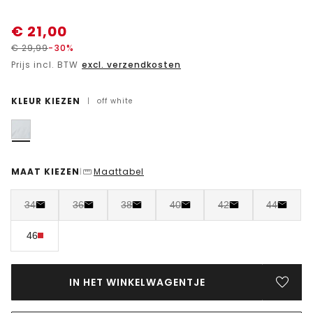
€
21,00
€
29,99
-30%
Prijs incl. BTW
excl. verzendkosten
KLEUR KIEZEN
|
off white
MAAT KIEZEN
Maattabel
|
34
36
38
40
42
44
46
IN HET WINKELWAGENTJE