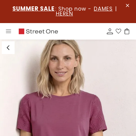
SUMMER SALE
: Shop now -
DAMES
|
HEREN