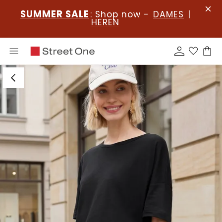
SUMMER SALE
: Shop now -
DAMES
|
HEREN