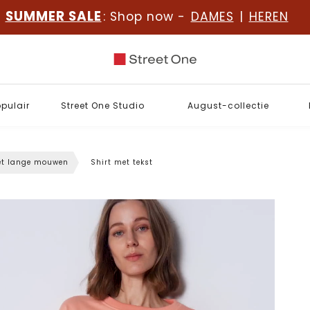
SUMMER SALE
: Shop now -
DAMES
|
HEREN
opulair
Street One Studio
August-collectie
et lange mouwen
Shirt met tekst