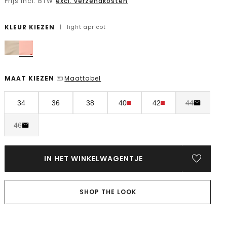
Prijs incl. BTW
excl. verzendkosten
KLEUR KIEZEN
|
light apricot
MAAT KIEZEN
Maattabel
|
34
36
38
40
42
44
46
IN HET WINKELWAGENTJE
SHOP THE LOOK