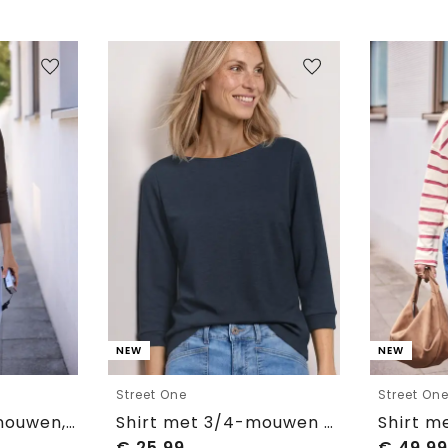
NEW
NEW
Street One
Street On
Top met lange mouwen, V-hals en kant
Shirt met 3/4-mouwen en een boothals
€
25,99
€
49,99