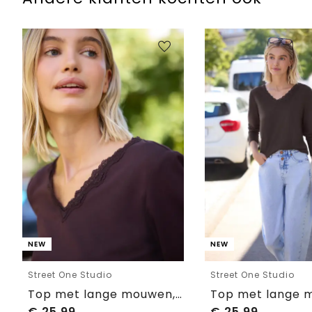
NEW
NEW
Street One Studio
Street One Studio
Top met lange mouwen, V-hals en kant
€
25,99
€
25,99