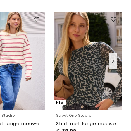
NEW
e Studio
Street One Studio
Shirt met lange mouwen, ronde hals en een Loose Fit-pasvorm
Shirt met lange mouwen van mesh met print
€
39,99