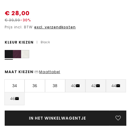
€
28,00
€
39,99
-30%
Prijs incl. BTW
excl. verzendkosten
KLEUR KIEZEN
|
Black
MAAT KIEZEN
Maattabel
|
34
36
38
40
42
44
46
IN HET WINKELWAGENTJE