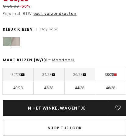
€
69,99
-50%
Prijs incl. BTW
excl. verzendkosten
KLEUR KIEZEN
|
clay sand
MAAT KIEZEN
(W/L)
Maattabel
|
32/28
34/28
36/28
38/28
40/28
42/28
44/28
46/28
IN HET WINKELWAGENTJE
SHOP THE LOOK