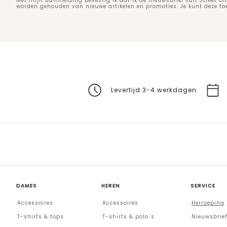
Met mijn aanmelding bevestig ik dat ik de nieuwsbrief van Street On
worden gehouden van nieuwe artikelen en promoties. Je kunt deze t
Levertijd 3-4 werkdagen
DAMES
HEREN
SERVICE
Accessoires
Accessoires
Herroeping
T-shirts & tops
T-shirts & polo´s
Nieuwsbrief