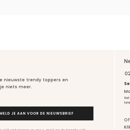
N
0
 de nieuwste trendy toppers en
Se
je niets meer.
Ma
Het
tel
MELD JE AAN VOOR DE NIEUWSBRIEF
Of
Kli