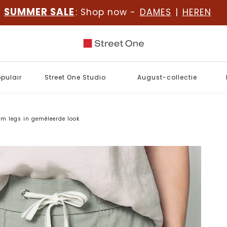
SUMMER SALE
: Shop now -
DAMES
|
HEREN
opulair
Street One Studio
August-collectie
im legs in gemêleerde look