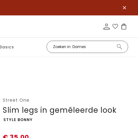
Basics
Street One
Slim legs in gemêleerde look
-
STYLE BONNY
€
35,00