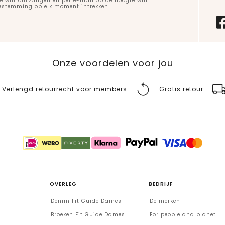
e wilt ontvangen en per e-mail op de hoogte wilt
oestemming op elk moment intrekken.
Onze voordelen voor jou
Verlengd retourrecht voor members
Gratis retour
OVERLEG
BEDRIJF
Denim Fit Guide Dames
De merken
Broeken Fit Guide Dames
For people and planet