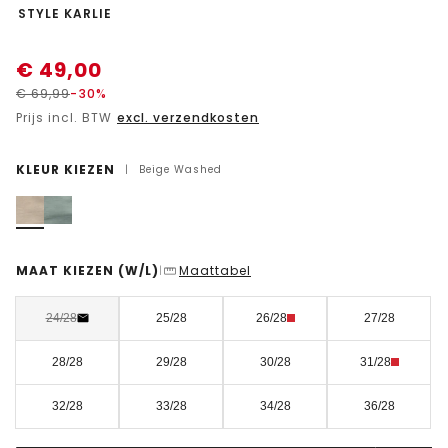
-
STYLE KARLIE
€
49,00
€
69,99
-30%
Prijs incl. BTW
excl. verzendkosten
KLEUR KIEZEN
|
Beige Washed
MAAT KIEZEN
(W/L)
Maattabel
|
24/28
25/28
26/28
27/28
28/28
29/28
30/28
31/28
32/28
33/28
34/28
36/28