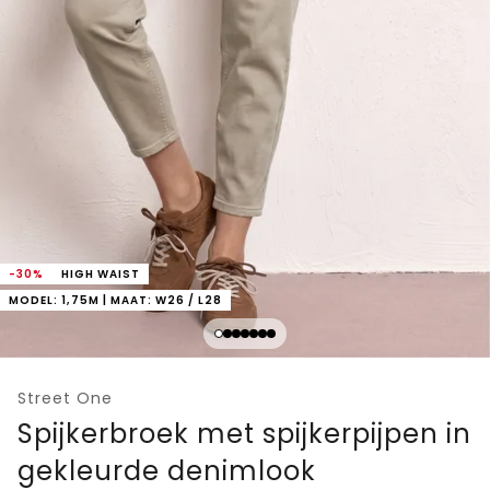
-30%
HIGH WAIST
MODEL: 1,75M | MAAT: W26 / L28
Street One
Spijkerbroek met spijkerpijpen in
gekleurde denimlook