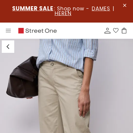
SUMMER SALE
: Shop now -
DAMES
|
HEREN