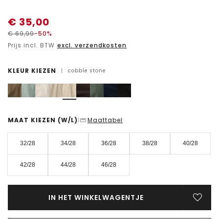
€
35,00
€
69,99
-50%
Prijs incl. BTW
excl. verzendkosten
KLEUR KIEZEN
|
cobble stone
MAAT KIEZEN
(W/L)
Maattabel
|
32/28
34/28
36/28
38/28
40/28
42/28
44/28
46/28
IN HET WINKELWAGENTJE