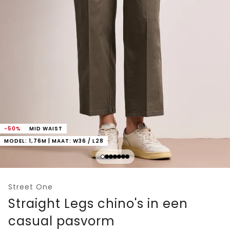
-50%
MID WAIST
MODEL: 1,76M | MAAT: W36 / L28
Street One
Straight Legs chino's in een
casual pasvorm