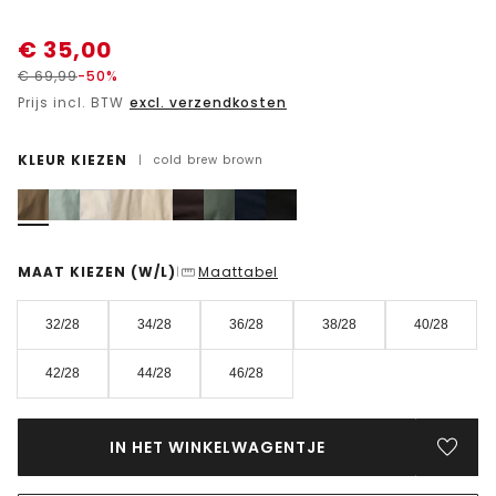
€
35,00
€
69,99
-50%
Prijs incl. BTW
excl. verzendkosten
KLEUR KIEZEN
|
cold brew brown
MAAT KIEZEN
(W/L)
Maattabel
|
32/28
34/28
36/28
38/28
40/28
42/28
44/28
46/28
IN HET WINKELWAGENTJE