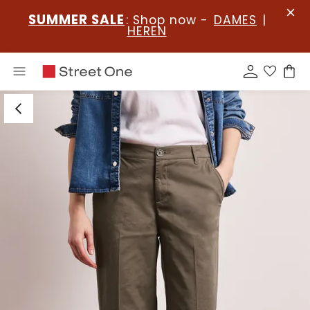
SUMMER SALE
: Shop now -
DAMES
|
HEREN