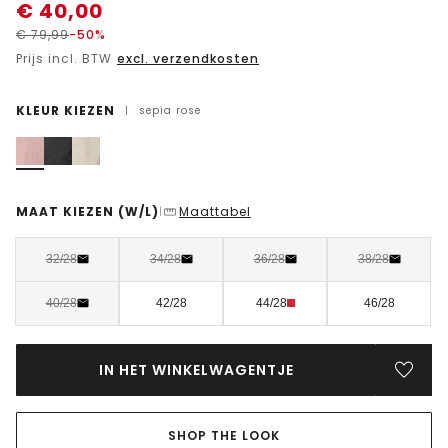
€
40,00
€
79,99
-50%
Prijs incl. BTW
excl. verzendkosten
KLEUR KIEZEN
|
sepia rose
MAAT KIEZEN
(W/L)
Maattabel
|
32/28
34/28
36/28
38/28
40/28
42/28
44/28
46/28
IN HET WINKELWAGENTJE
SHOP THE LOOK