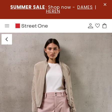
SUMMER SALE
: Shop now -
DAMES
|
HEREN