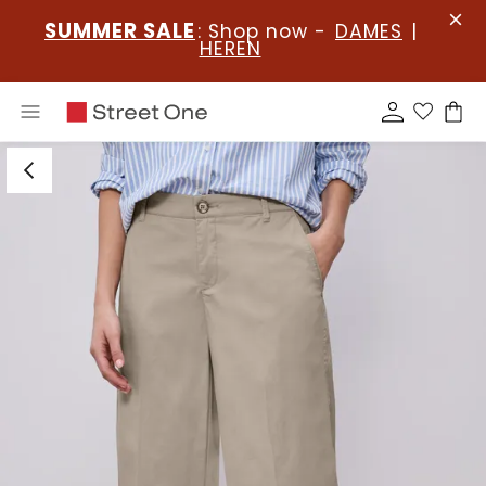
SUMMER SALE
: Shop now -
DAMES
|
HEREN