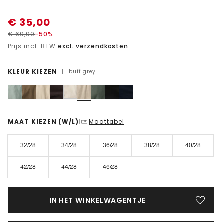
€
35,00
€
69,99
-50%
Prijs incl. BTW
excl. verzendkosten
KLEUR KIEZEN
|
buff grey
MAAT KIEZEN
(W/L)
Maattabel
|
32/28
34/28
36/28
38/28
40/28
42/28
44/28
46/28
IN HET WINKELWAGENTJE