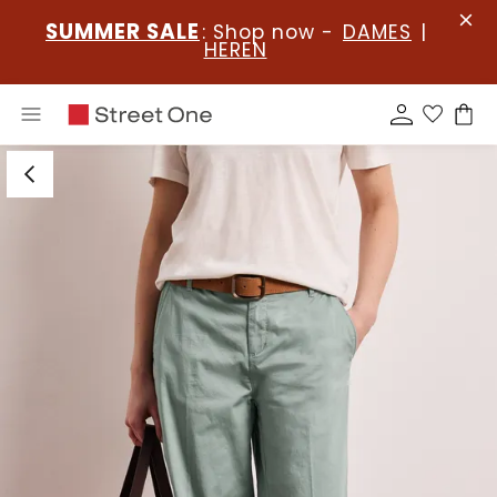
SUMMER SALE
: Shop now -
DAMES
|
HEREN