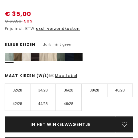
€
35,00
€
69,99
-50%
Prijs incl. BTW
excl. verzendkosten
KLEUR KIEZEN
|
dark mint green
MAAT KIEZEN
(W/L)
Maattabel
|
32/28
34/28
36/28
38/28
40/28
42/28
44/28
46/28
IN HET WINKELWAGENTJE