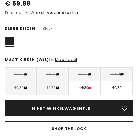
€
59,99
Prijs incl. BTW
excl. verzendkosten
KLEUR KIEZEN
|
Black
MAAT KIEZEN
(W/L)
Maattabel
|
32/30
34/30
36/30
38/30
40/30
42/30
44/30
46/30
IN HET WINKELWAGENTJE
SHOP THE LOOK