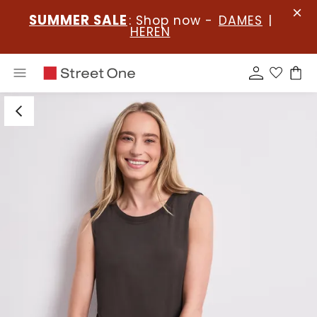
SUMMER SALE
: Shop now -
DAMES
|
HEREN