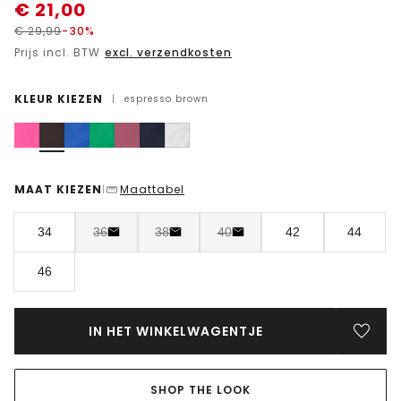
€
21,00
€
29,99
-30%
Prijs incl. BTW
excl. verzendkosten
KLEUR KIEZEN
|
espresso brown
MAAT KIEZEN
Maattabel
|
34
36
38
40
42
44
46
IN HET WINKELWAGENTJE
SHOP THE LOOK