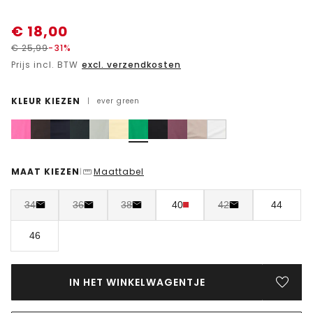
€
18,00
€
25,99
-31%
Prijs incl. BTW
excl. verzendkosten
KLEUR KIEZEN
|
ever green
MAAT KIEZEN
Maattabel
|
34
36
38
40
42
44
46
IN HET WINKELWAGENTJE