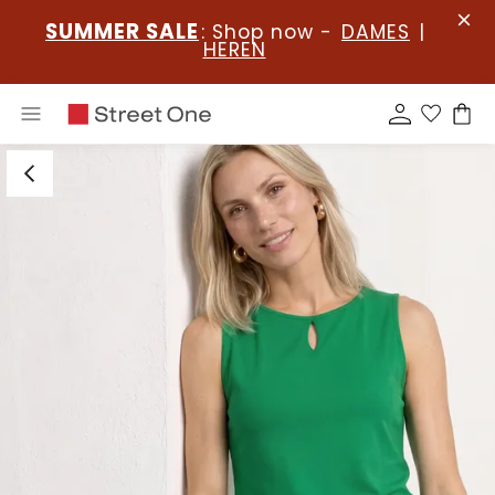
SUMMER SALE
: Shop now -
DAMES
|
HEREN