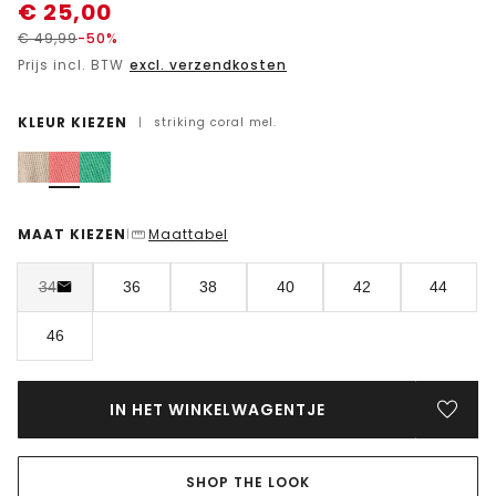
€
25,00
€
49,99
-50%
Prijs incl. BTW
excl. verzendkosten
KLEUR KIEZEN
|
striking coral mel.
MAAT KIEZEN
Maattabel
|
34
36
38
40
42
44
46
IN HET WINKELWAGENTJE
SHOP THE LOOK