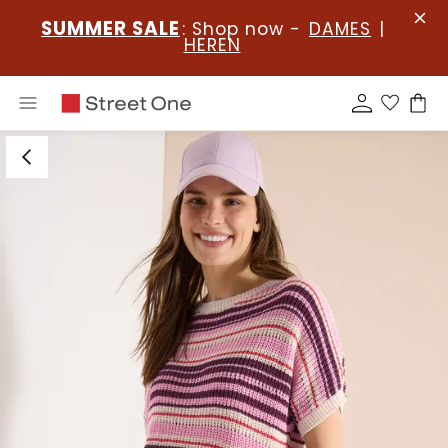
SUMMER SALE
: Shop now -
DAMES
|
HEREN