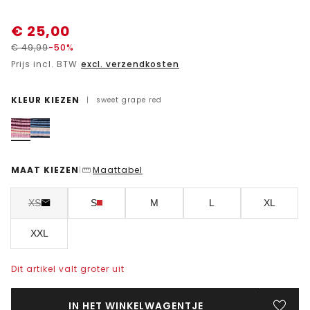
€
25,00
€
49,99
-50%
Prijs incl. BTW
excl. verzendkosten
KLEUR KIEZEN
|
sweet grape red
MAAT KIEZEN
Maattabel
|
XS
S
M
L
XL
XXL
Dit artikel valt groter uit
IN HET WINKELWAGENTJE