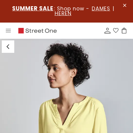
SUMMER SALE
: Shop now -
DAMES
|
HEREN