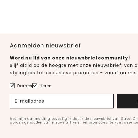
Aanmelden nieuwsbrief
Word nu lid van onze nieuwsbriefcommunity!
Blijf altijd op de hoogte met onze nieuwsbrief: van
stylingtips tot exclusieve promoties - vanaf nu mis 
Dames
Heren
E-mailadres
Met mijn aanmelding bevestig ik dat ik de nieuwsbrief van Street On
worden gehouden van nieuwe artikelen en promoties. Je kunt deze t