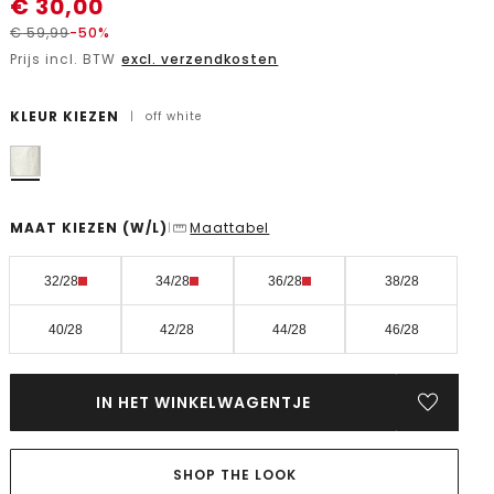
€
30,00
€
59,99
-50%
Prijs incl. BTW
excl. verzendkosten
KLEUR KIEZEN
|
off white
MAAT KIEZEN
(W/L)
Maattabel
|
32/28
34/28
36/28
38/28
40/28
42/28
44/28
46/28
IN HET WINKELWAGENTJE
SHOP THE LOOK