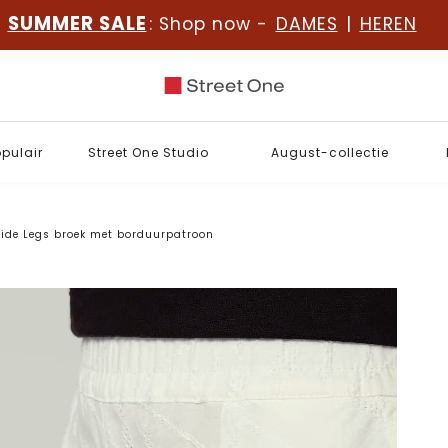
SUMMER SALE
: Shop now -
DAMES
|
HEREN
opulair
Street One Studio
August-collectie
ide Legs broek met borduurpatroon