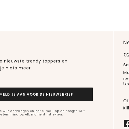
N
0
 de nieuwste trendy toppers en
Se
je niets meer.
Ma
Het
tel
MELD JE AAN VOOR DE NIEUWSBRIEF
Of
Kli
e wilt ontvangen en per e-mail op de hoogte wilt
oestemming op elk moment intrekken.