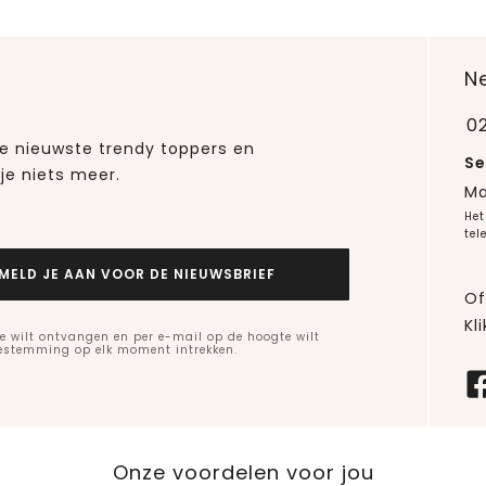
N
0
 de nieuwste trendy toppers en
Se
je niets meer.
Ma
Het
tel
MELD JE AAN VOOR DE NIEUWSBRIEF
Of
Kli
e wilt ontvangen en per e-mail op de hoogte wilt
oestemming op elk moment intrekken.
Onze voordelen voor jou