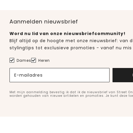
Aanmelden nieuwsbrief
Word nu lid van onze nieuwsbriefcommunity!
Blijf altijd op de hoogte met onze nieuwsbrief: van
stylingtips tot exclusieve promoties - vanaf nu mis 
Dames
Heren
E-mailadres
Met mijn aanmelding bevestig ik dat ik de nieuwsbrief van Street On
worden gehouden van nieuwe artikelen en promoties. Je kunt deze t