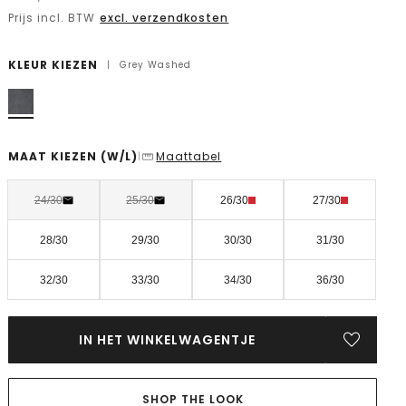
Prijs incl. BTW
excl. verzendkosten
KLEUR KIEZEN
|
Grey Washed
MAAT KIEZEN
(W/L)
Maattabel
|
24/30
25/30
26/30
27/30
28/30
29/30
30/30
31/30
32/30
33/30
34/30
36/30
IN HET WINKELWAGENTJE
SHOP THE LOOK