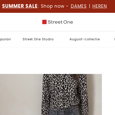
SUMMER SALE
: Shop now -
DAMES
|
HEREN
opulair
Street One Studio
August-collectie