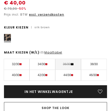
€
40,00
€
79,99
-50%
Prijs incl. BTW
excl. verzendkosten
KLEUR KIEZEN
|
silk brown
MAAT KIEZEN
(W/L)
Maattabel
|
32/30
34/30
36/30
38/30
40/30
42/30
44/30
46/30
IN HET WINKELWAGENTJE
SHOP THE LOOK