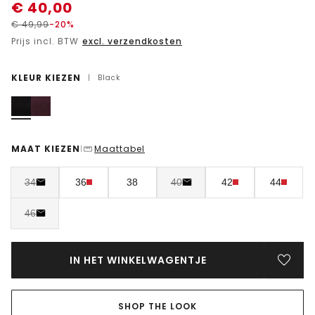
€
40,00
€
49,99
-20%
Prijs incl. BTW
excl. verzendkosten
KLEUR KIEZEN
|
Black
MAAT KIEZEN
Maattabel
|
34
36
38
40
42
44
46
IN HET WINKELWAGENTJE
SHOP THE LOOK