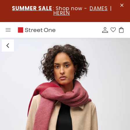
SUMMER SALE
: Shop now -
DAMES
|
HEREN