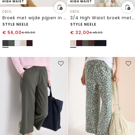
HIGH WAIST
HIGH WAIST
CECIL
CECIL
Broek met wijde pijpen in Loose Fit van linnenmix
3/4 High Waist broek met wijde pijpen in Loose Fit
STYLE NEELE
STYLE NEELE
€
56,00
€
32,00
€
69,99
€
45,99