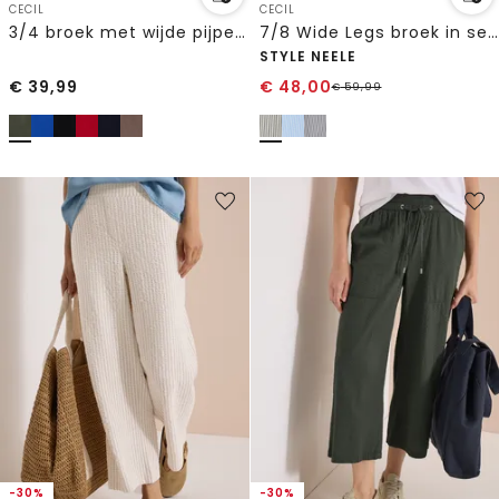
CECIL
CECIL
3/4 broek met wijde pijpen in Loose Fit
7/8 Wide Legs broek in seersucker kwaliteit
STYLE NEELE
€
39,99
€
48,00
€
59,99
-30%
-30%