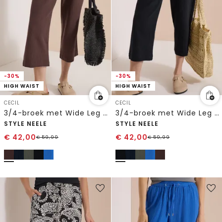
-30%
-30%
HIGH WAIST
HIGH WAIST
CECIL
CECIL
3/4-broek met Wide Leg pijpen van mousseline
3/4-broek met Wide Leg pijpen van mousseline
STYLE NEELE
STYLE NEELE
€
42,00
€
42,00
€
59,99
€
59,99