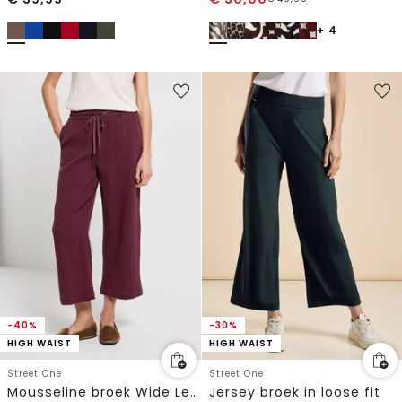
+ 4
-40%
-30%
HIGH WAIST
HIGH WAIST
Street One
Street One
Mousseline broek Wide Legs
Jersey broek in loose fit