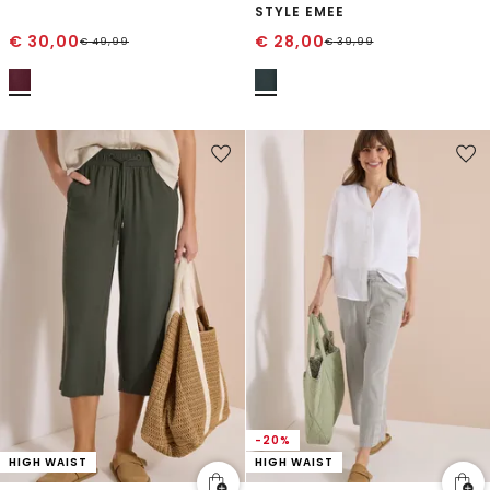
STYLE EMEE
€
30,00
€
28,00
€
49,99
€
39,99
-20%
HIGH WAIST
HIGH WAIST