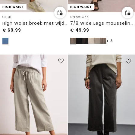
HIGH WAIST
HIGH WAIST
CECIL
Street One
High Waist broek met wijde pijpen in Loose Fit
7/8 Wide Legs mousseline broek in Loose Fit
€
69,99
€
49,99
+ 3