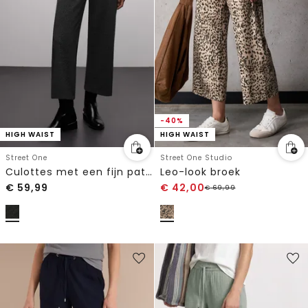
-40%
HIGH WAIST
HIGH WAIST
Street One
Street One Studio
Culottes met een fijn patroon
Leo-look broek
€
59,99
€
42,00
€
69,99