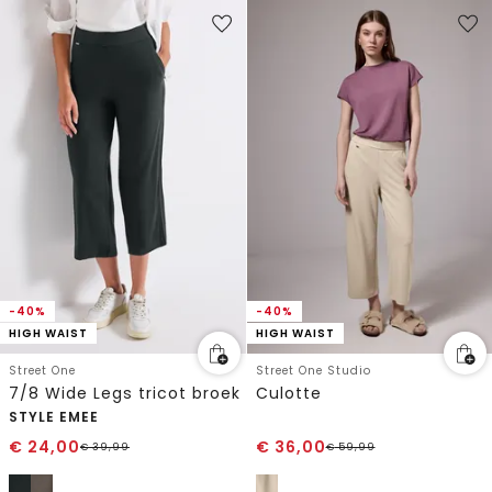
-40%
-40%
HIGH WAIST
HIGH WAIST
Street One
Street One Studio
7/8 Wide Legs tricot broek
Culotte
STYLE EMEE
€
24,00
€
36,00
€
39,99
€
59,99