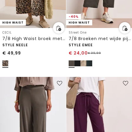
-40%
HIGH WAIST
HIGH WAIST
CECIL
Street One
7/8 High Waist broek met Wide Leg en leoprint
7/8 Broeken met wijde pijpen
STYLE NEELE
STYLE EMEE
€
49,99
€
24,00
€
39,99