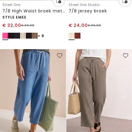
Street One
Street One Studio
7/8 High Waist broek met wijde pijpen in Loose Fit
7/8 jersey broek
STYLE EMEE
€
32,00
€
24,00
€
39,99
€
39,99
+ 8