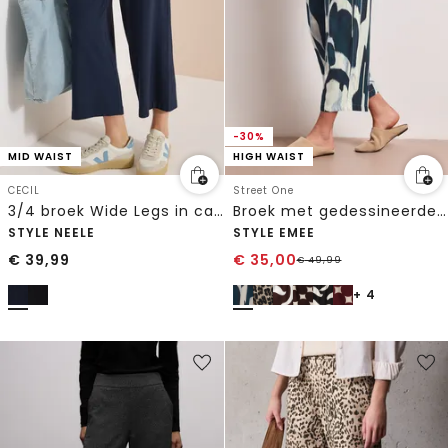
-30%
MID WAIST
HIGH WAIST
CECIL
Street One
3/4 broek Wide Legs in casual pasvorm
Broek met gedessineerde Wide Legs
STYLE NEELE
STYLE EMEE
€
39,99
€
35,00
€
49,99
+ 4