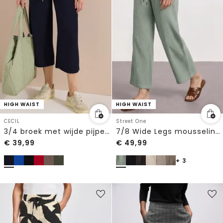
HIGH WAIST
HIGH WAIST
CECIL
Street One
3/4 broek met wijde pijpen in Loose Fit
7/8 Wide Legs mousseline broek in Loose Fit
€
39,99
€
49,99
+ 3