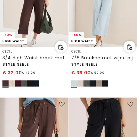
-30%
-40%
HIGH WAIST
HIGH WAIST
CECIL
CECIL
3/4 High Waist broek met wijde pijpen in Loose Fit
7/8 Broeken met wijde pijpen
STYLE NEELE
STYLE NEELE
€
32,00
€
36,00
€
45,99
€
59,99