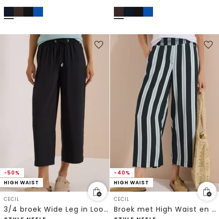
-50%
-40%
HIGH WAIST
HIGH WAIST
CECIL
CECIL
3/4 broek Wide Leg in Loose Fit
Broek met High Waist en Wide Leg pijpen met strepen