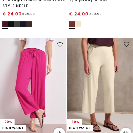
STYLE NEELE
€
24,00
€
24,00
€
39,99
€
39,99
-20%
-40%
HIGH WAIST
HIGH WAIST