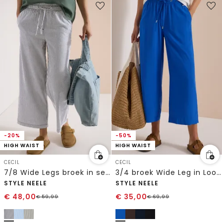
-20%
-50%
HIGH WAIST
HIGH WAIST
CECIL
CECIL
7/8 Wide Legs broek in seersucker kwaliteit
3/4 broek Wide Leg in Loose Fit
STYLE NEELE
STYLE NEELE
€
48,00
€
35,00
€
59,99
€
69,99