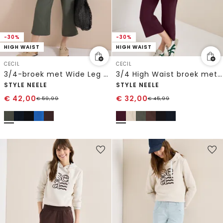
-30%
-30%
HIGH WAIST
HIGH WAIST
CECIL
CECIL
3/4-broek met Wide Leg pijpen van mousseline
3/4 High Waist broek met wijde pijpen in Loose Fit
STYLE NEELE
STYLE NEELE
€
42,00
€
32,00
€
59,99
€
45,99