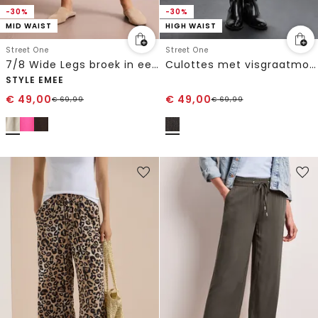
-30%
-30%
MID WAIST
HIGH WAIST
Street One
Street One
7/8 Wide Legs broek in een Loose Fit van linnen
Culottes met visgraatmotief
STYLE EMEE
€
49,00
€
49,00
€
69,99
€
69,99