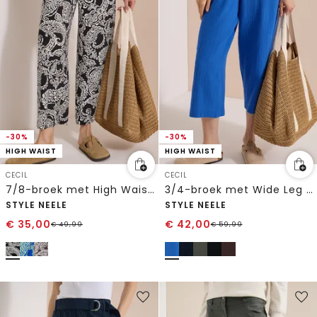
-30%
-30%
HIGH WAIST
HIGH WAIST
CECIL
CECIL
7/8-broek met High Waist en Wide Leg pijpen in een Loose Fit pasvorm
3/4-broek met Wide Leg pijpen van mousseline
STYLE NEELE
STYLE NEELE
€
35,00
€
42,00
€
49,99
€
59,99