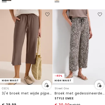
-40%
HIGH WAIST
HIGH WAIST
CECIL
Street One
3/4 broek met wijde pijpen in Loose Fit
Broek met gedessineerde Wide Legs
STYLE EMEE
€
39,99
€
30,00
€
49,99