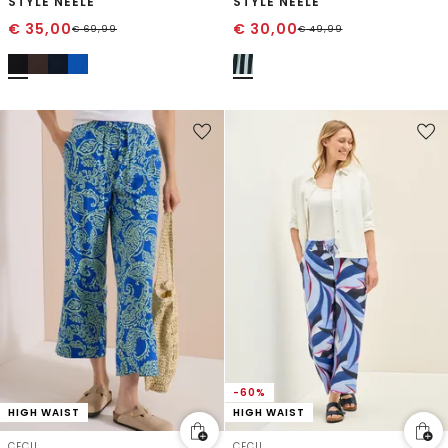
STYLE NEELE
STYLE NEELE
€
35,00
€
30,00
€
69,99
€
49,99
-60%
HIGH WAIST
HIGH WAIST
CECIL
CECIL