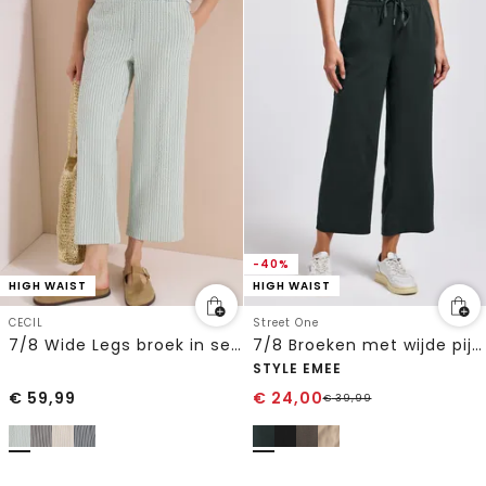
-40%
HIGH WAIST
HIGH WAIST
CECIL
Street One
7/8 Wide Legs broek in seersucker stof
7/8 Broeken met wijde pijpen
STYLE EMEE
€
59,99
€
24,00
€
39,99