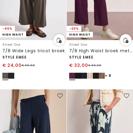
-40%
-20%
HIGH WAIST
HIGH WAIST
Street One
Street One
7/8 Wide Legs tricot broek
7/8 High Waist broek met wijde pijpen in Loose Fit
STYLE EMEE
STYLE EMEE
€
24,00
€
32,00
€
39,99
€
39,99
+ 8