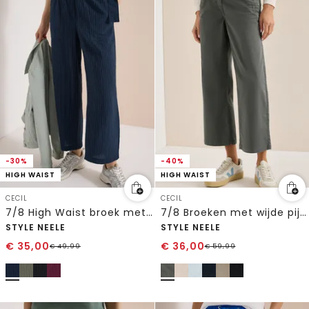
-30%
-40%
HIGH WAIST
HIGH WAIST
CECIL
CECIL
7/8 High Waist broek met wijde pijpen in Loose Fit
7/8 Broeken met wijde pijpen
STYLE NEELE
STYLE NEELE
€
35,00
€
36,00
€
49,99
€
59,99