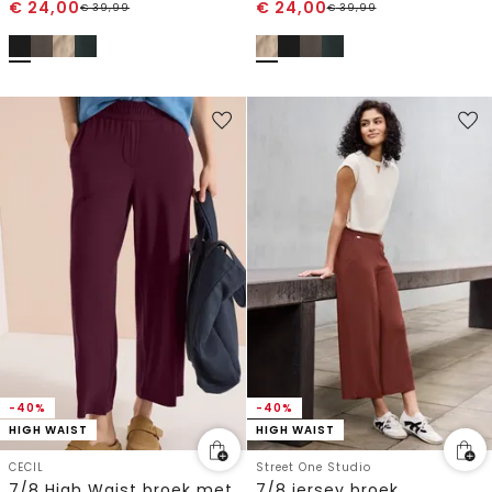
€
24,00
€
24,00
€
39,99
€
39,99
-40%
-40%
HIGH WAIST
HIGH WAIST
CECIL
Street One Studio
7/8 High Waist broek met wijde pijpen in Loose Fit
7/8 jersey broek