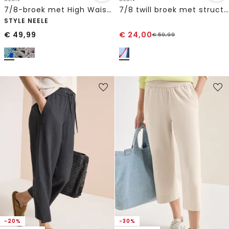
7/8-broek met High Waist en Wide Leg pijpen in een Loose Fit pasvorm
7/8 twill broek met structuur
STYLE NEELE
€
49,99
€
24,00
€
59,99
-20%
-30%