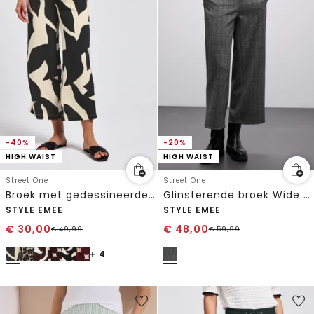
-40%
-20%
HIGH WAIST
HIGH WAIST
Street One
Street One
Broek met gedessineerde Wide Legs
Glinsterende broek Wide Legs
STYLE EMEE
STYLE EMEE
€
30,00
€
48,00
€
49,99
€
59,99
+ 4