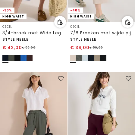
-30%
-40%
HIGH WAIST
HIGH WAIST
CECIL
CECIL
3/4-broek met Wide Leg pijpen van mousseline
7/8 Broeken met wijde pijpen
STYLE NEELE
STYLE NEELE
€
42,00
€
36,00
€
59,99
€
59,99