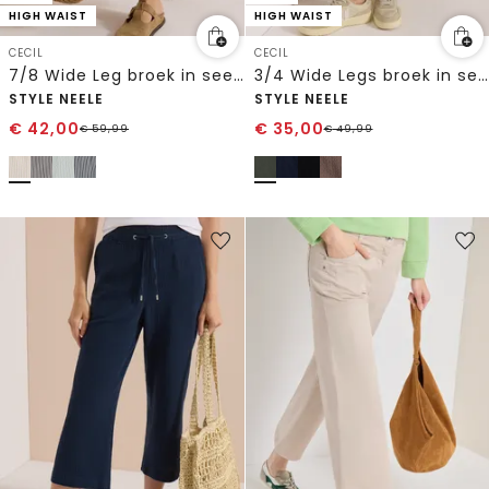
HIGH WAIST
HIGH WAIST
CECIL
CECIL
7/8 Wide Leg broek in seersucker stof
3/4 Wide Legs broek in seersucker kwaliteit
STYLE NEELE
STYLE NEELE
€
42,00
€
35,00
€
59,99
€
49,99