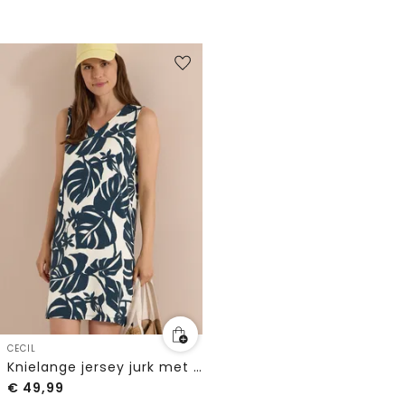
CECIL
Knielange jersey jurk met V-hals en print
€
49,99