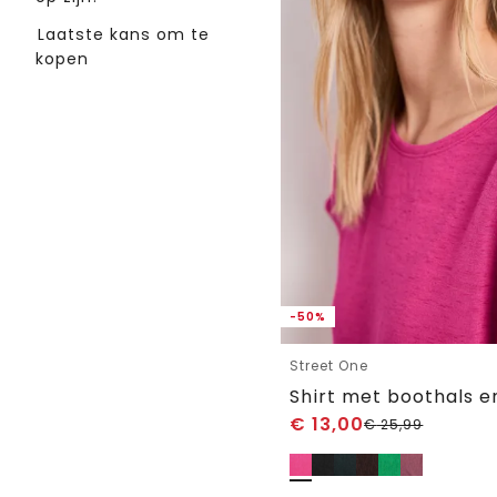
Laatste kans om te
kopen
-50%
Street One
Shirt met boothals e
€
13,00
€
25,99