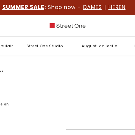
SUMMER SALE
: Shop now -
DAMES
|
HEREN
opulair
Street One Studio
August-collectie
ps
kelen