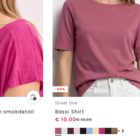
-50%
Street One
n smokdetail
Basic Shirt
€
10,00
€
19,99
+ 2