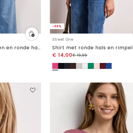
-30%
Street One
Shirt met 3/4-mouwen en ronde hals in gebreide look
Shirt met ronde hals en rimpel
€
14,00
€
19,99