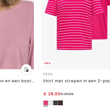
-30%
CECIL
Shirt met 3/4-mouwen en een boothals
Shirt met strepen in een 2-pa
€
28,00
€
39,99