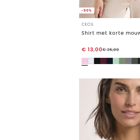
-50%
CECIL
Shirt met korte mou
€
13,00
€
25,99