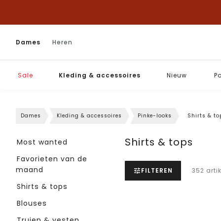
Dames
Heren
Sale
Kleding & accessoires
Nieuw
P
Dames
Kleding & accessoires
Pinke-looks
Shirts & to
Shirts & tops
Most wanted
Favorieten van de
maand
FILTEREN
352 arti
Shirts & tops
Blouses
Truien & vesten