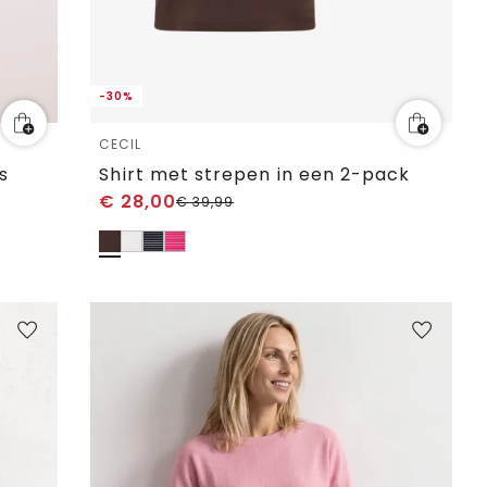
-30%
CECIL
s
Shirt met strepen in een 2-pack
€
28,00
€
39,99