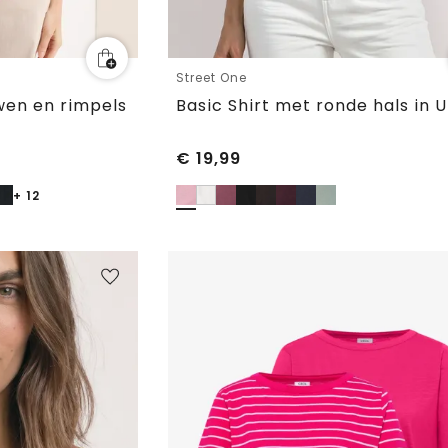
Street One
wen en rimpels
€
19,99
+ 12