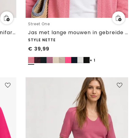
Street One
Basic Shirt met ronde hals in Unifarbe
Jas met lange mouwen in gebreide look
STYLE NETTE
€
39,99
+ 1