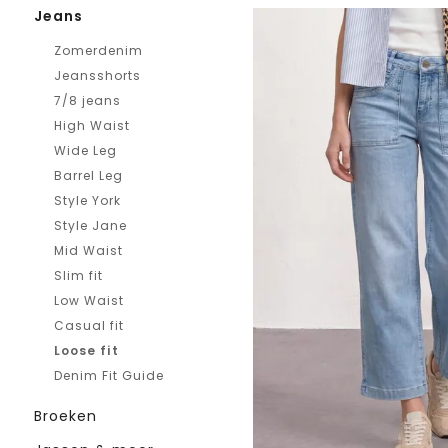
Jeans
Zomerdenim
Jeansshorts
7/8 jeans
High Waist
Wide Leg
Barrel Leg
Style York
Style Jane
Mid Waist
Slim fit
Low Waist
Casual fit
Loose fit
Denim Fit Guide
Broeken