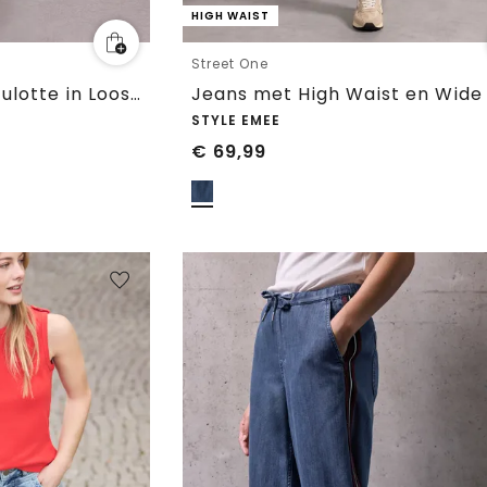
HIGH WAIST
Street One
7/8 Mid Waist jeans culotte in Loose Fit
STYLE EMEE
€
69,99