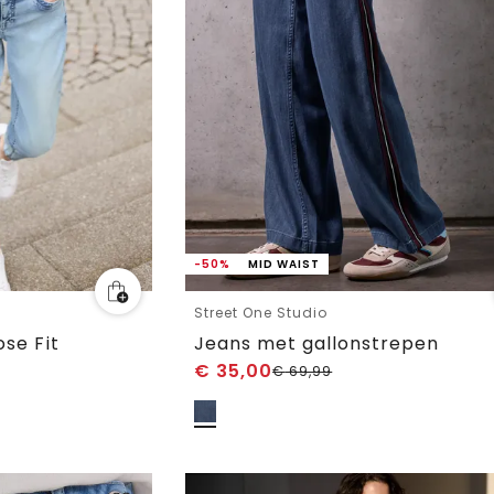
-50%
MID WAIST
Street One Studio
ose Fit
Jeans met gallonstrepen
€
35,00
€
69,99