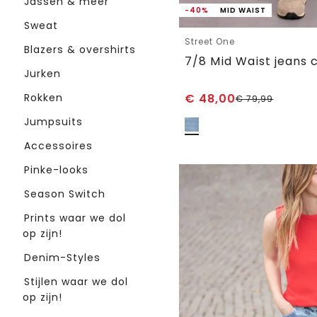
Jassen & meer
-40%
MID WAIST
Sweat
Street One
Blazers & overshirts
Jurken
Rokken
€
48,00
€
79,99
Jumpsuits
Accessoires
Pinke-looks
Season Switch
Prints waar we dol
op zijn!
Denim-Styles
Stijlen waar we dol
op zijn!