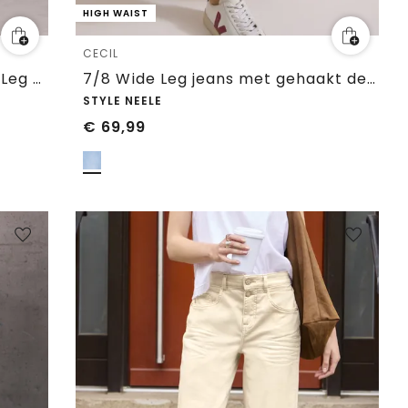
HIGH WAIST
CECIL
Jeans met High Waist en Wide Leg pijpen in een Loose Fit pasvorm
7/8 Wide Leg jeans met gehaakt detail
STYLE NEELE
€
69,99