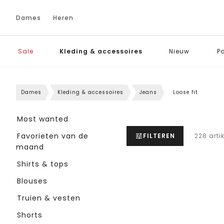
Dames
Heren
Sale
Kleding & accessoires
Nieuw
P
Dames
Kleding & accessoires
Jeans
Loose fit
Most wanted
Favorieten van de
FILTEREN
228 arti
maand
Shirts & tops
Blouses
Truien & vesten
Shorts