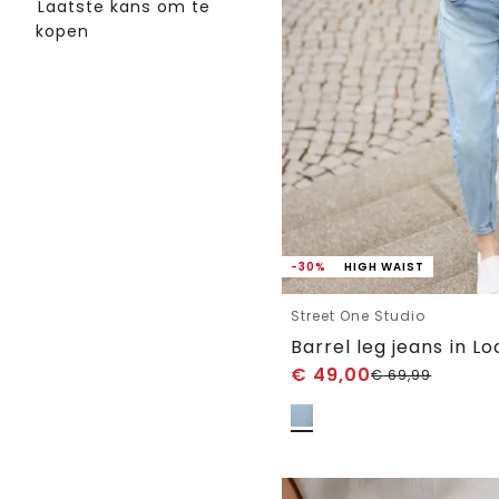
Laatste kans om te
kopen
-30%
HIGH WAIST
Street One Studio
Barrel leg jeans in Lo
€
49,00
€
69,99