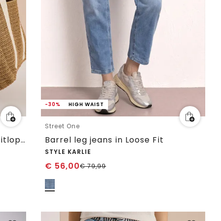
-30%
HIGH WAIST
Street One
Jeans met High Waist en wijd uitlopende pijpen in een Loose Fit-pasvorm
Barrel leg jeans in Loose Fit
STYLE KARLIE
€
56,00
€
79,99