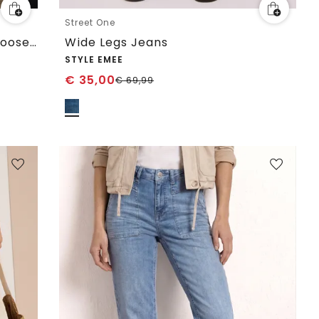
Street One
High Waist Wide Legs jeans in Loose Fit
Wide Legs Jeans
STYLE EMEE
€
35,00
€
69,99