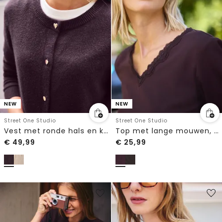
NEW
NEW
Street One Studio
Street One Studio
Vest met ronde hals en knopen
Top met lange mouwen, V-hals en kant
€
49,99
€
25,99