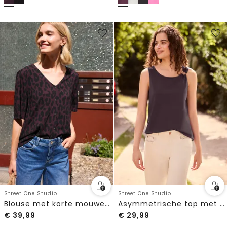
Street One Studio
Street One Studio
Blouse met korte mouwen, V-hals en luipaardprint
Asymmetrische top met ronde hals
€
39,99
€
29,99