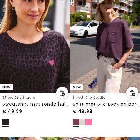
NEW
NEW
Street One Studio
Street One Studio
Sweatshirt met ronde hals in een Loose Fit-pasvorm
Shirt met Silk-Look en borstzakje
€
49,99
€
49,99