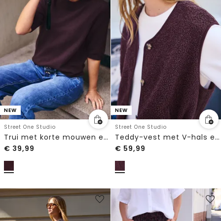
NEW
NEW
Street One Studio
Street One Studio
Trui met korte mouwen en ronde hals
Teddy-vest met V-hals en knopen
€
39,99
€
59,99