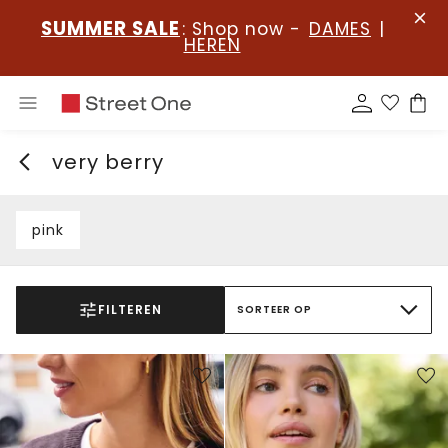
SUMMER SALE
: Shop now -
DAMES
|
HEREN
very berry
pink
FILTEREN
SORTEER OP