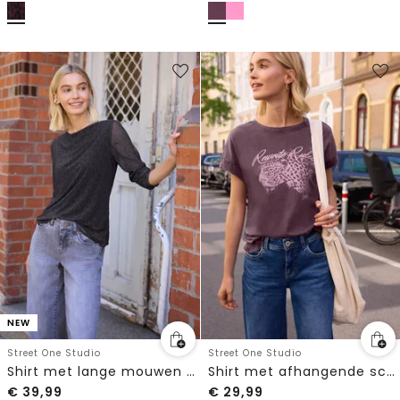
NEW
Street One Studio
Street One Studio
Shirt met lange mouwen van mesh met print
Shirt met afhangende schouders in washed-look
€
39,99
€
29,99