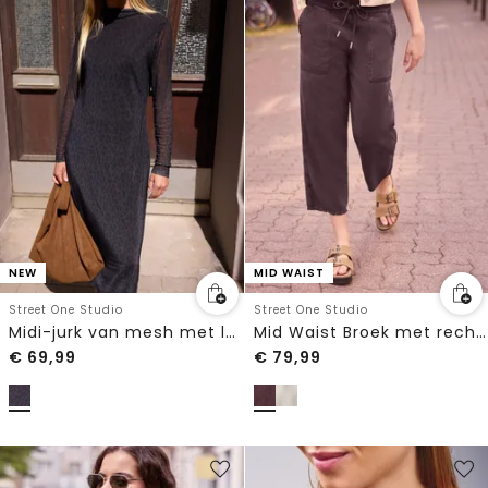
NEW
MID WAIST
Street One Studio
Street One Studio
Midi-jurk van mesh met luipaardprint
Mid Waist Broek met rechte pijpen in een Loose Fit pasvorm
€
69,99
€
79,99