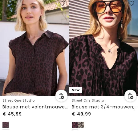
NEW
Street One Studio
Street One Studio
Blouse met volantmouwen en luipaardprint
Blouse met 3/4-mouwen, split in de hals en print
€
45,99
€
49,99