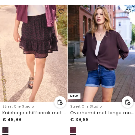
NEW
Street One Studio
Street One Studio
Kniehoge chiffonrok met luipaardprint
Overhemd met lange mouwen in effen kleur
€
49,99
€
39,99