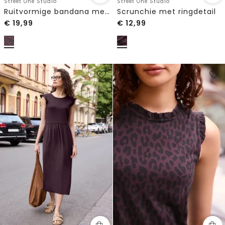
Street One Studio
Street One Studio
Ruitvormige bandana met ring
Scrunchie met ringdetail
€
19,99
€
12,99