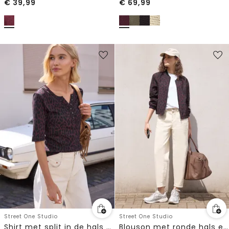
€
39,99
€
69,99
Street One Studio
Street One Studio
Shirt met split in de hals en luipaardprint
Blouson met ronde hals en luipaardprint