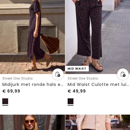
MID WAIST
Street One Studio
Street One Studio
Midijurk met ronde hals en luipaardprint
Mid Waist Culotte met luipaardprint
€
69,99
€
49,99