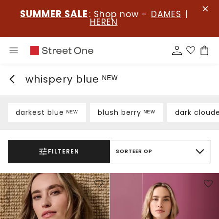
SUMMER SALE
: Shop now -
DAMES
|
HEREN
whispery blue ᴺᴱᵂ
darkest blue ᴺᴱᵂ
blush berry ᴺᴱᵂ
dark cloud
FILTEREN
SORTEER OP