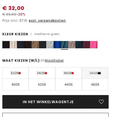
€
32,00
€
39,99
-20%
Prijs incl. BTW
excl. verzendkosten
KLEUR KIEZEN
|
mediterra green
MAAT KIEZEN
(W/L)
Maattabel
|
32/26
34/26
36/26
38/26
40/26
42/26
44/26
46/26
IN HET WINKELWAGENTJE