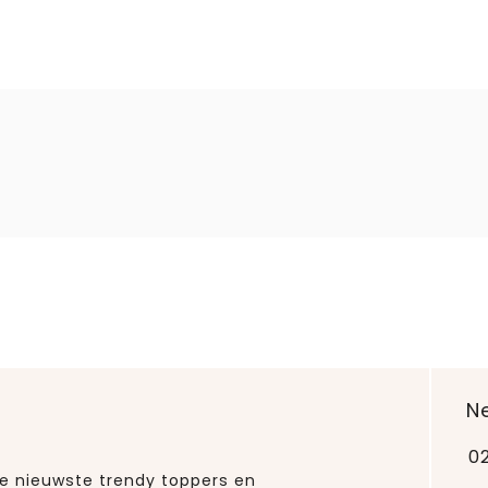
N
0
 de nieuwste trendy toppers en