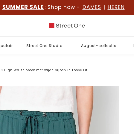
SUMMER SALE
: Shop now -
DAMES
|
HEREN
opulair
Street One Studio
August-collectie
/8 High Waist broek met wijde pijpen in Loose Fit