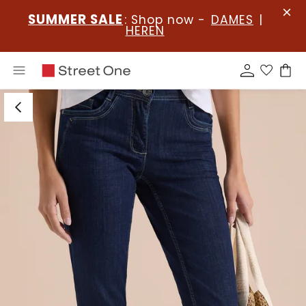
SUMMER SALE
: Shop now -
DAMES
|
HEREN