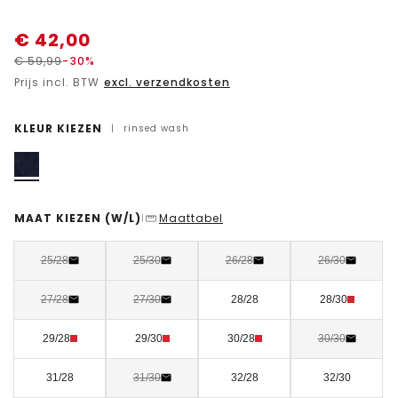
€
42,00
€
59,99
-30%
Prijs incl. BTW
excl. verzendkosten
KLEUR KIEZEN
|
rinsed wash
MAAT KIEZEN
(W/L)
Maattabel
|
25/28
25/30
26/28
26/30
27/28
27/30
28/28
28/30
29/28
29/30
30/28
30/30
31/28
31/30
32/28
32/30