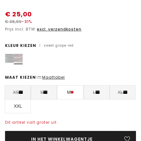
€
25,00
€
35,99
-31%
Prijs incl. BTW
excl. verzendkosten
KLEUR KIEZEN
|
sweet grape red
MAAT KIEZEN
Maattabel
|
XS
S
M
L
XL
XXL
Dit artikel valt groter uit
IN HET WINKELWAGENTJE