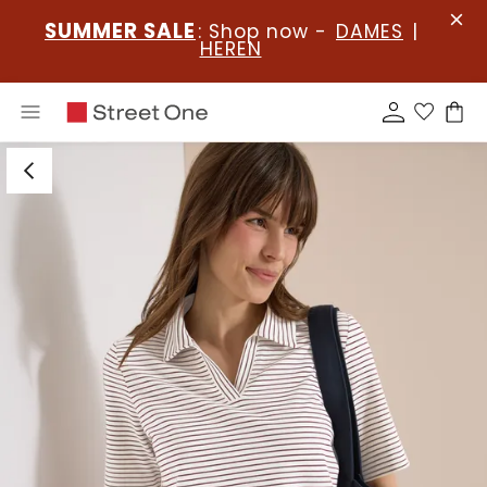
SUMMER SALE
: Shop now -
DAMES
|
HEREN