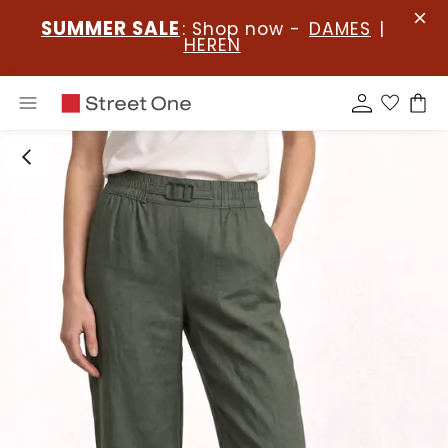
SUMMER SALE
: Shop now -
DAMES
|
HEREN