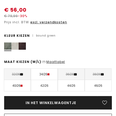
€
56,00
€
79,99
-30%
Prijs incl. BTW
excl. verzendkosten
KLEUR KIEZEN
|
bound green
MAAT KIEZEN
(W/L)
Maattabel
|
32/26
34/26
36/26
38/26
40/26
42/26
44/26
46/26
IN HET WINKELWAGENTJE