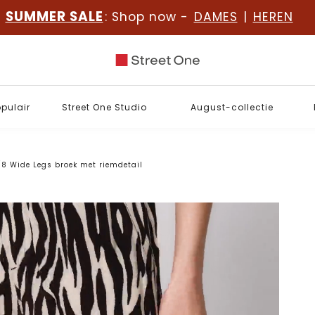
SUMMER SALE
: Shop now -
DAMES
|
HEREN
opulair
Street One Studio
August-collectie
/8 Wide Legs broek met riemdetail