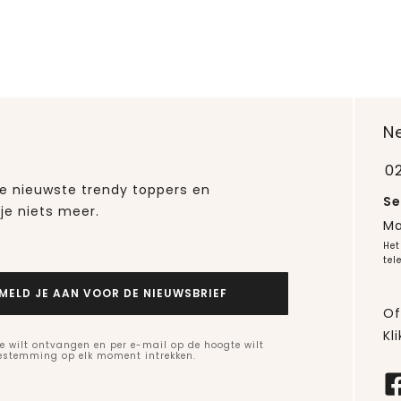
N
0
 de nieuwste trendy toppers en
Se
je niets meer.
Ma
Het
tel
MELD JE AAN VOOR DE NIEUWSBRIEF
Of
Kli
e wilt ontvangen en per e-mail op de hoogte wilt
oestemming op elk moment intrekken.