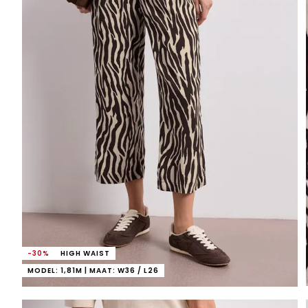
-30%
HIGH WAIST
MODEL: 1,81M | MAAT: W36 / L26