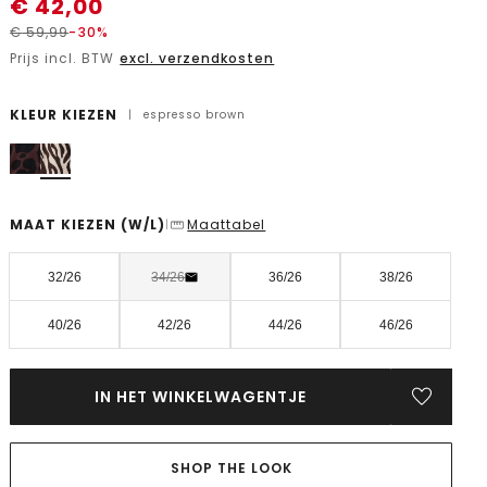
€
42,00
€
59,99
-30%
Prijs incl. BTW
excl. verzendkosten
KLEUR KIEZEN
|
espresso brown
MAAT KIEZEN
(W/L)
Maattabel
|
32/26
34/26
36/26
38/26
40/26
42/26
44/26
46/26
IN HET WINKELWAGENTJE
SHOP THE LOOK