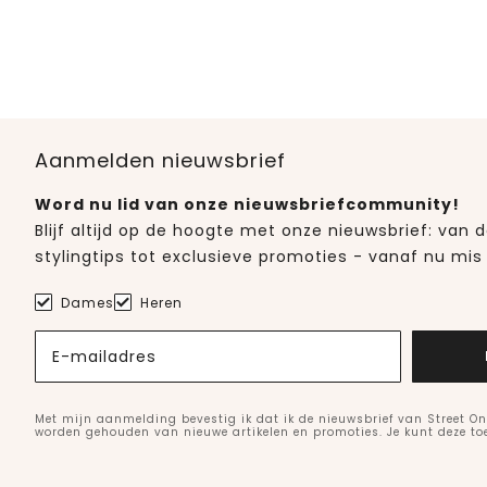
Aanmelden nieuwsbrief
Word nu lid van onze nieuwsbriefcommunity!
Blijf altijd op de hoogte met onze nieuwsbrief: van
stylingtips tot exclusieve promoties - vanaf nu mis 
Dames
Heren
E-mailadres
Met mijn aanmelding bevestig ik dat ik de nieuwsbrief van Street On
worden gehouden van nieuwe artikelen en promoties. Je kunt deze t